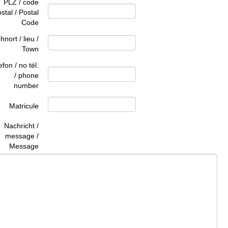
PLZ / code
stal / Postal
Code
nort / lieu /
Town
efon / no tél.
/ phone
number
Matricule
Nachricht /
message /
Message